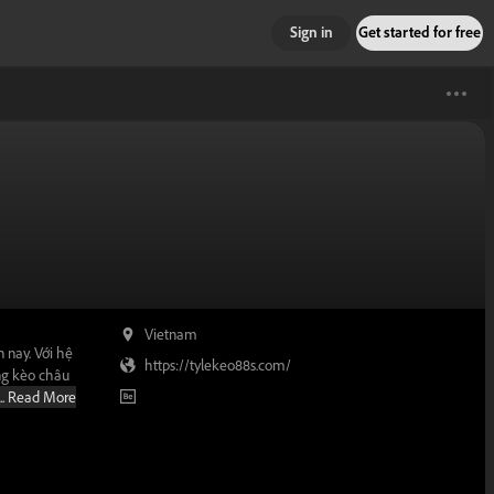
Sign in
Get started for free
Vietnam
 nay. Với hệ
https://tylekeo88s.com/
ng kèo châu
eo
... Read More