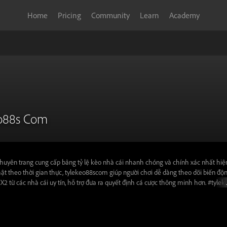
Home
Pricing
Community
Learn
Academy
o88s Com
 chuyên trang cung cấp bảng tỷ lệ kèo nhà cái nhanh chóng và chính xác nhất hiện
ật theo thời gian thực, tylekeo88scom giúp người chơi dễ dàng theo dõi biến độ
 1X2 từ các nhà cái uy tín, hỗ trợ đưa ra quyết định cá cược thông minh hơn. #tylek
gda #tylekeonhacai #tylekeo88 #tylekeo88scom
ps://tylekeo88s.com/
 Hải Phòng, Thanh Khê, Đà Nẵng 550000, Việt Nam
70206