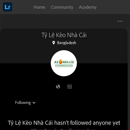
Home
Community
Academy
Tỷ Lệ Kèo Nhà Cái
Bangladesh
Tỷ Lệ Kèo Nhà Cái hasn’t followed anyone yet