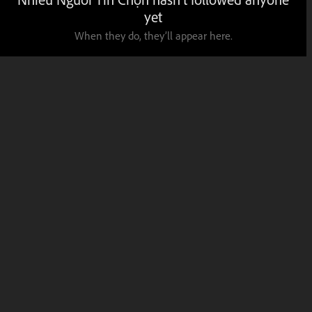
yet
When they do, they’ll appear here.