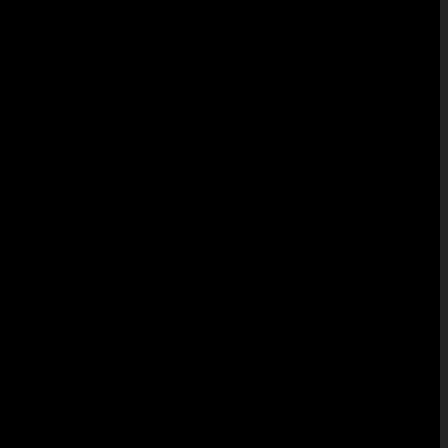
ChuO8