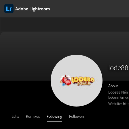
Adobe Lightroom
lode88
About
Lode88 Nền tả
lode88.hu.ne
Website: htt
Email: lode
Địa chỉ: 32/
Edits
Remixes
Following
Followers
SĐT: 09358
Hashtags: l