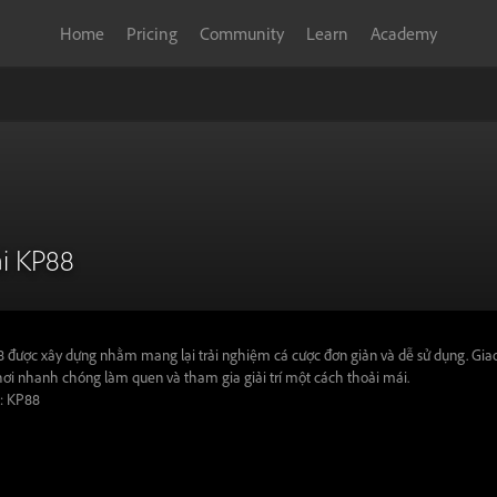
Home
Pricing
Community
Learn
Academy
i KP88
 được xây dựng nhằm mang lại trải nghiệm cá cược đơn giản và dễ sử dụng. Giao
hơi nhanh chóng làm quen và tham gia giải trí một cách thoải mái.
: KP88
ps://kp880.com/
71 Hẻm 147 Nguyễn Văn Luông, Phường 10, Quận 6, Thành phố Hồ Chí Minh, Việ
i: 086 778 3579
ort@kp880.com