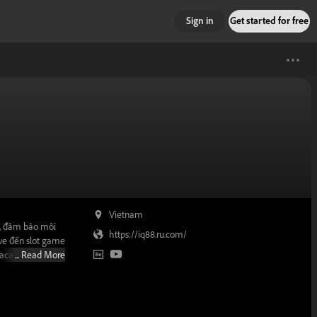
Sign in
Get started for free
Vietnam
R, đảm bảo môi
https://iq88.ru.com/
ive đến slot game
hacaiiq88rucom
... Read More