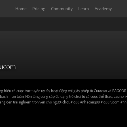
Home
Pricing
Community
Learn
Academy
Rucom
ng hiệu cá cược trực tuyến uy tín, hoạt động với giấy phép từ Curacao và PAGCO
bạch – an toàn. Nền tảng cung cấp đa dạng trò chơi từ cá cược thể thao, casino l
ang đến trải nghiệm trọn vẹn cho người chơi. #iq88 #nhacaiiq88 #iq88rucom #n
ps://iq88.ru.com/
Đ. Hoài Thanh, Phường 14, Quận 8, Hồ Chí Minh, Việt Nam
31109
rucom@gmail.com