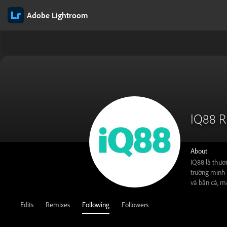
Adobe Lightroom
IQ88 
About
IQ88 là thươ
trường minh 
và bắn cá, m
Website: htt
Địa chỉ: 14 
Edits
Remixes
Following
Followers
SĐT: 09124
Email: iq88