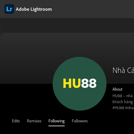
Adobe Lightroom
Nhà C
About
HU88 – nhà c
khách hàng 2
#HU88 #nha
Thương Hiệu
Website: htt
Edits
Remixes
Following
Followers
Địa Chỉ: 35 
Số Điện Tho