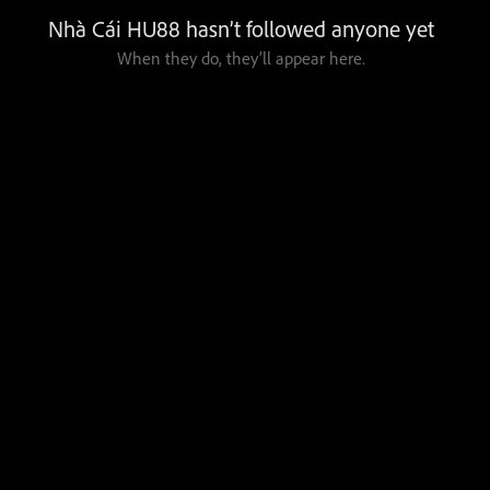
ort@hu8888.net
Nhà Cái HU88 hasn’t followed anyone yet
When they do, they’ll appear here.