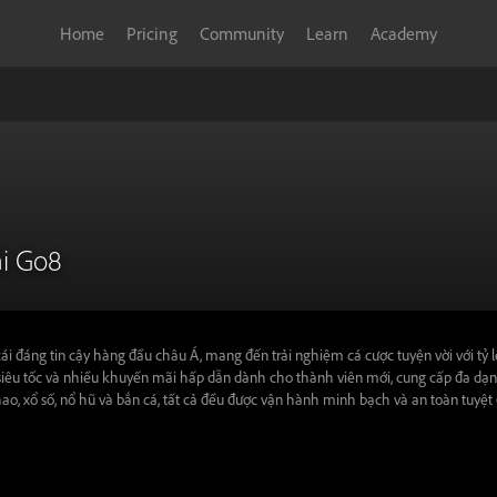
Home
Pricing
Community
Learn
Academy
i Go8
ái đáng tin cậy hàng đầu châu Á, mang đến trải nghiệm cá cược tuyện vời với tỷ 
 siêu tốc và nhiều khuyến mãi hấp dẫn dành cho thành viên mới, cung cấp đa dạn
hao, xổ số, nổ hũ và bắn cá, tất cả đều được vận hành minh bạch và an toàn tuyệt 
om #nhacaiGO8 #GO8live #linkGO8 #dangkyGO8 #dangnhapGO8
: GO8
ps://go8live.com/
Đ. Trần Văn Giàu, Lê Minh Xuân, Bình Chánh, Thành phố Hồ Chí Minh, Việt Nam