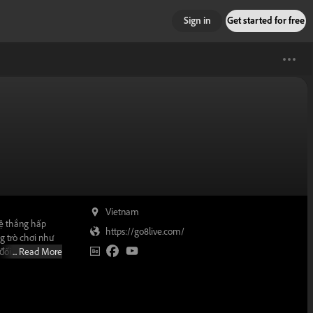
Sign in
Get started for free
Vietnam
lệ thắng hấp
https://go8live.com/
g trò chơi như
đối.
... Read More