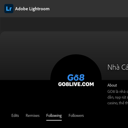
Adobe Lightroom
Nhà Cá
About
GO8 là nhà c
dẫn, nạp rút
casino, thể t
#GO8 #GO8c
Thương Hiệu
Edits
Remixes
Following
Followers
Website: htt
Địa Chỉ: 10 