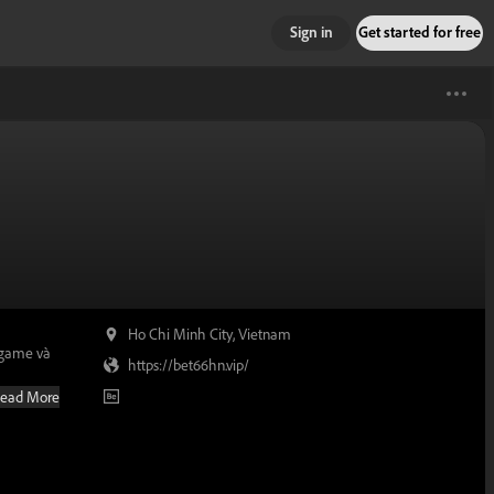
Sign in
Get started for free
Ho Chi Minh City, Vietnam
t game và
https://bet66hn.vip/
iệt Nam
 Read More