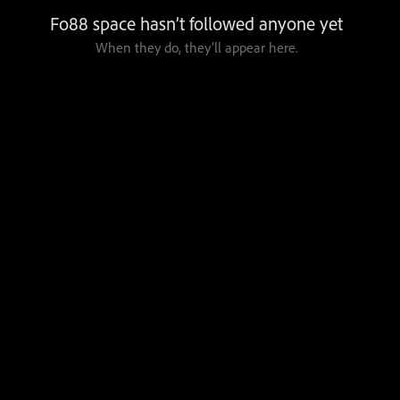
ps://fo88.space
Fo88 space hasn’t followed anyone yet
o@fo88.space
i: 0902 167 348
When they do, they’ll appear here.
62 Đường Nguyễn Tri Phương, Phường 9, Quận 10, TP. Hồ Chí Minh, Việt Nam
0000
space #nhcaifo88 #linkvaofo88 #dangkyfo88 #fo88casino