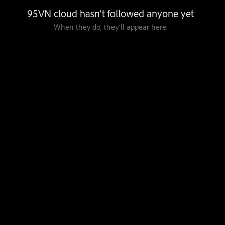
 0987631475
95VN cloud hasn’t followed anyone yet
ps://95vn.cloud/
000
When they do, they’ll appear here.
5vncloud #95vn