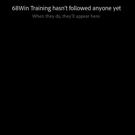
68Win Training hasn’t followed anyone yet
When they do, they’ll appear here.