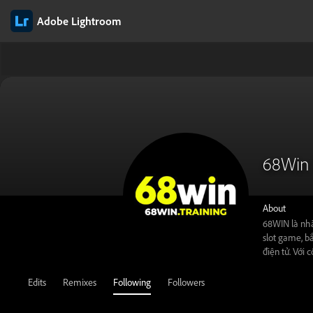
Adobe Lightroom
68Win 
About
68WIN là nhà
slot game, b
điện tử. Với
người chơi. 
Edits
Remixes
Following
Followers