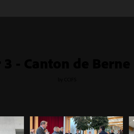
r 3 - Canton de Berne 
by CCIFS