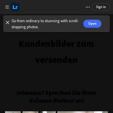
Sign in
Go from ordinary to stunning with scroll-
Open
stopping photos.
Kundenbilder zum
versenden
Interesse? Sprechen Sie Ihren
Volimea-Partner an!