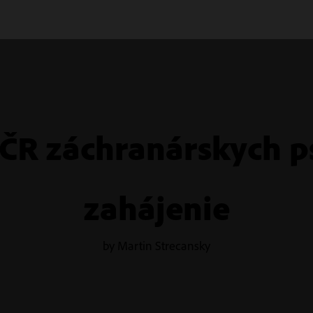
ČR záchranárskych p
zahájenie
by Martin Strecansky